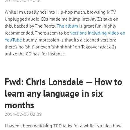
2014-02-05 20:04
While I'm usually not into Hip-hop much, browsing MTV
Unplugged audio CDs made me bump into Jay Z's take on
this, backed by The Roots.
The album
is great fun, highly
recommended. There seem to be
versions including video on
YouTube
but my impression is that it's a cleaned version:
there's no "shit" or even "shhhhhhh" on Takeover (track 2)
unlike the CD has, for instance.
Fwd: Chris Lonsdale — How to
learn any language in six
months
2014-02-05 02:09
I haven't been watching TED talks for a while. No idea how