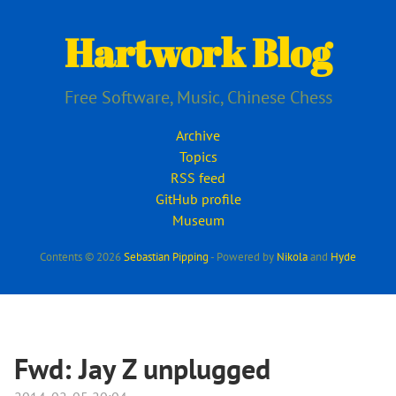
Skip
to
Hartwork Blog
main
content
Free Software, Music, Chinese Chess
Archive
Topics
RSS feed
GitHub profile
Museum
Contents © 2026
Sebastian Pipping
- Powered by
Nikola
and
Hyde
Fwd: Jay Z unplugged