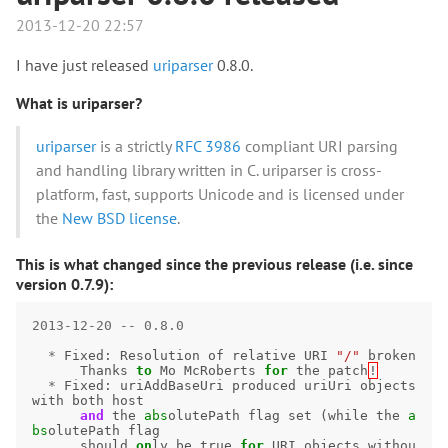
2013-12-20 22:57
I have just released
uriparser
0.8.0.
What is uriparser?
uriparser
is a strictly
RFC 3986
compliant URI parsing
and handling library written in C. uriparser is cross-
platform, fast, supports Unicode and is licensed under
the
New BSD license
.
This is what changed since the previous release (i.e. since
version 0.7.9):
2013
-
12
-
20
--
0.8.0
*
Fixed
:
Resolution
of
relative
URI
"/"
broken
Thanks
to
Mo
McRoberts
for
the
patch
!
*
Fixed
:
uriAddBaseUri
produced
uriUri
objects
with
both
host
and
the
abs
olutePath
flag
set
(
while
the
a
bs
olutePath
flag
should
on
ly
be
true
for
URI
objects
withou