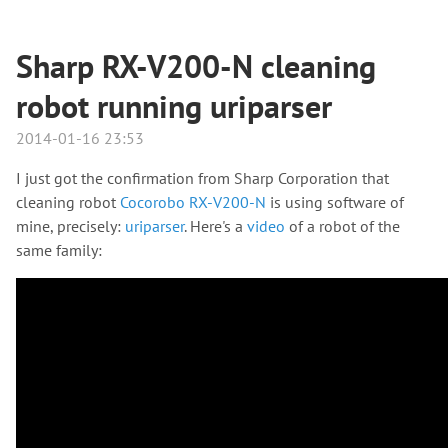
Sharp RX-V200-N cleaning
robot running uriparser
2014-01-16 23:53
I just got the confirmation from Sharp Corporation that
cleaning robot
Cocorobo RX-V200-N
is using software of
mine, precisely:
uriparser
. Here's a
video
of a robot of the
same family: