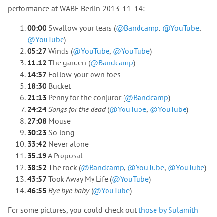
performance at WABE Berlin 2013-11-14:
00:00
Swallow your tears (
@Bandcamp
,
@YouTube
,
@YouTube
)
05:27
Winds (
@YouTube
,
@YouTube
)
11:12
The garden (
@Bandcamp
)
14:37
Follow your own toes
18:30
Bucket
21:13
Penny for the conjuror (
@Bandcamp
)
24:24
Songs for the dead
(
@YouTube
,
@YouTube
)
27:08
Mouse
30:23
So long
33:42
Never alone
35:19
A Proposal
38:52
The rock (
@Bandcamp
,
@YouTube
,
@YouTube
)
43:57
Took Away My Life (
@YouTube
)
46:55
Bye bye baby
(
@YouTube
)
For some pictures, you could check out
those by Sulamith