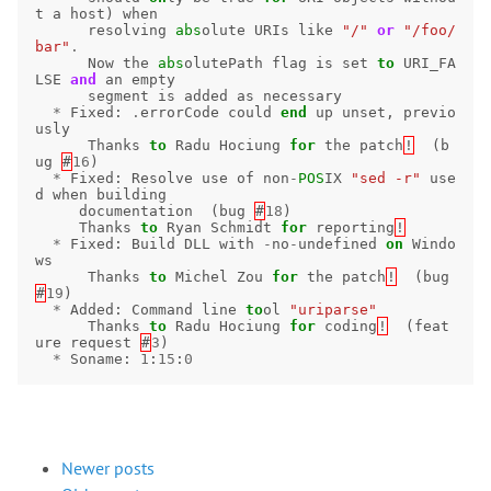
t
a
host
)
when
resolving
abs
olute
URIs
like
"/"
or
"/foo/
bar"
.
Now
the
abs
olutePath
flag
is
set
to
URI_FA
LSE
and
an
empty
segment
is
added
as
necessary
*
Fixed
:
.
errorCode
could
end
up
unset
,
previo
usly
Thanks
to
Radu
Hociung
for
the
patch
!
(
b
ug
#
16
)
*
Fixed
:
Resolve
use
of
non
-
POS
IX
"sed -r"
use
d
when
building
documentation
(
bug
#
18
)
Thanks
to
Ryan
Schmidt
for
reporting
!
*
Fixed
:
Build
DLL
with
-
no
-
undefined
on
Windo
ws
Thanks
to
Michel
Zou
for
the
patch
!
(
bug
#
19
)
*
Added
:
Command
line
to
ol
"uriparse"
Thanks
to
Radu
Hociung
for
coding
!
(
feat
ure
request
#
3
)
*
Soname
:
1
:
15
:
0
Newer posts