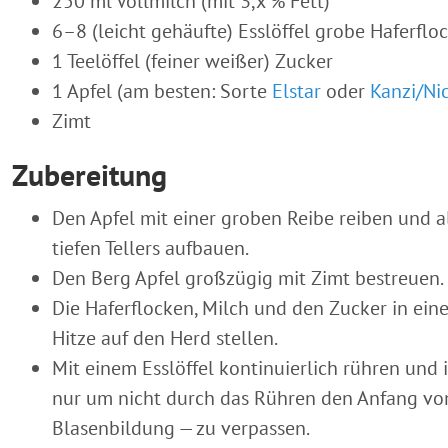
250 ml Vollmilch (mit 3,x % Fett)
6–8 (leicht gehäufte) Esslöffel grobe Haferflo
1 Teelöffel (feiner weißer) Zucker
1 Apfel (am besten: Sorte
Elstar
oder
Kanzi/Ni
Zimt
Zubereitung
Den Apfel mit einer groben Reibe reiben und al
tiefen Tellers aufbauen.
Den Berg Apfel großzügig mit Zimt bestreuen.
Die Haferflocken, Milch und den Zucker in ein
Hitze auf den Herd stellen.
Mit einem Esslöffel kontinuierlich rühren und
nur um nicht durch das Rühren den Anfang vo
Blasenbildung — zu verpassen.