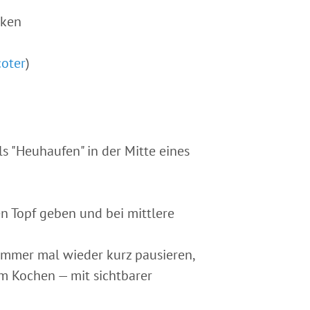
cken
coter
)
s "Heuhaufen" in der Mitte eines
en Topf geben und bei mittlere
 immer mal wieder kurz pausieren,
m Kochen — mit sichtbarer