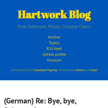
Skip
to
Hartwork Blog
main
content
Free Software, Music, Chinese Chess
Archive
Topics
RSS feed
GitHub profile
Museum
Contents © 2026
Sebastian Pipping
- Powered by
Nikola
and
Hyde
(German) Re: Bye, bye,